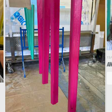
15/
A