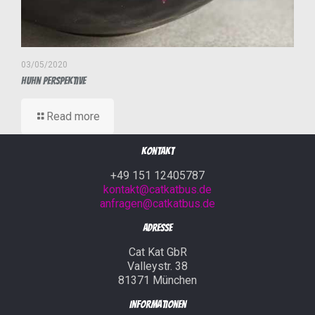
03/05/2020
Huhn Perspektive
Read more
Kontakt
+49 151 12405787
kontakt@catkatbus.de
anfragen@catkatbus.de
Adresse
Cat Kat GbR
Valleystr. 38
81371 München
Informationen